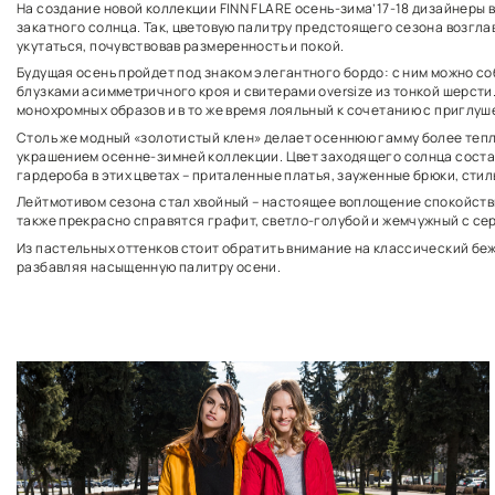
На создание новой коллекции FINN FLARE осень-зим
закатного солнца. Так, цветовую палитру предстоящ
укутаться, почувствовав размеренность и покой.
Будущая осень пройдет под знаком элегантного борд
блузками асимметричного кроя и свитерами oversiz
монохромных образов и в то же время лояльный к с