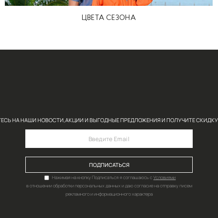
 гамму более теплой. Его самые интересные грани на 
его солнца составит идеальный ансамбль с оттенком 
женные брюки, стильные бомберы, строгие пальто.
ощение спокойствия и умиротворения. Дизайнеры удачн
 и жемчужный с серыми подтонами.
 классический беж, а также дымчато-розовый – своеоб
ЕЩЁ 