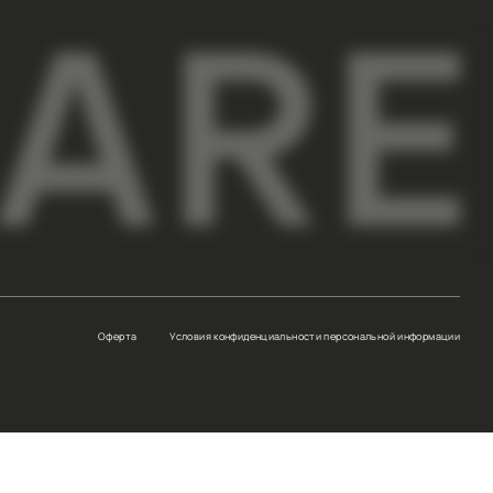
САТЬСЯ
аться я соглашаюсь с
Условиями
анных и даю согласие на отправку писем
мационного характера