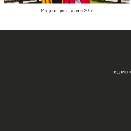
Столь же модный «золотистый клен» делает осеннюю
украшением осенне-зимней коллекции. Цвет заходящ
гардероба в этих цветах – приталенные платья, зау
Лейтмотивом сезона стал хвойный – настоящее вопл
также прекрасно справятся графит, светло-голубой
Из пастельных оттенков стоит обратить внимание на
разбавляя насыщенную палитру осени.