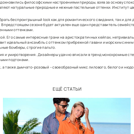
а’17-18 дизайнеры вдохновились философскими настрое
его сезона возглавляют натуральные природные и нежн
о: с ним можно собрать беспроигрышный look как для р
e из тонкой шерсти. В предстоящем сезоне будет актуа
очетанию с приглушенными оттенками.