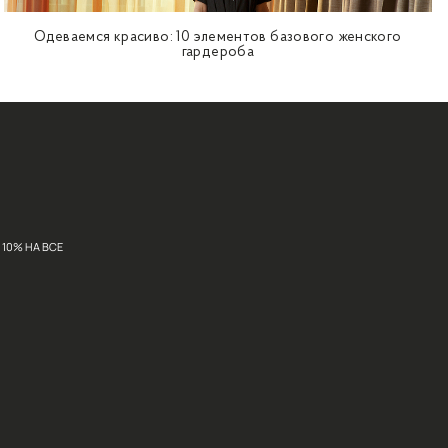
аристократичных кейпах, нетривиальных пончо, женств
прибрежной гавани и морским синим – другими хитами 
о вписали в тренд монохромные стеганые куртки, плащ
разный микс лилового, белого и нюдового. Традиционны
СТАТЬИ