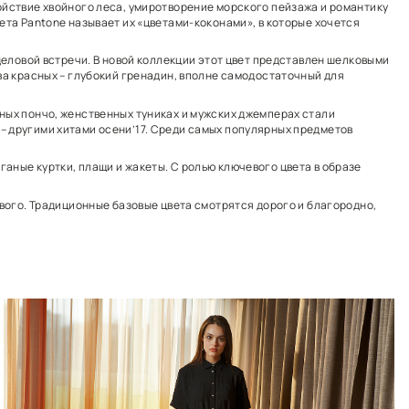
ниями природы, взяв за основу спокойствие хвойного 
ые пастельные оттенки. Институт цвета Pantone назыв
омантического свидания, так и для деловой встречи. 
лен еще один представитель семейства красных – глуб