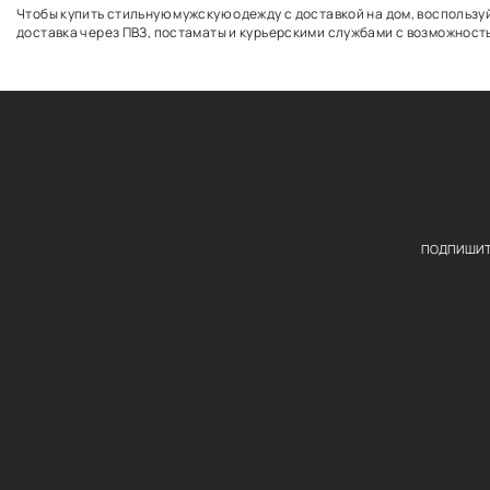
14 100
₸
47 990
₸
71
ВЫБЕРИТЕ РАЗМЕР
Спортивные брюки с отделкой из капсулы ретро
3XL
Чтобы купить стильную мужскую одежду с доставкой
доставка через ПВЗ, постаматы и курьерскими служ