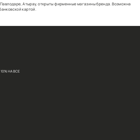
ина. В Алматы, Нур-Султане, Актобе, Павлодаре, Атыр
атой при получении, наличными или банковской картой