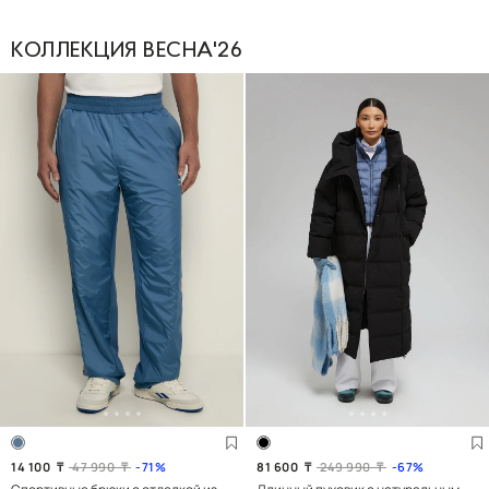
КОЛЛЕКЦИЯ ВЕСНА'26
14 100
₸
47 990
₸
71
81 600
₸
249 990
₸
67