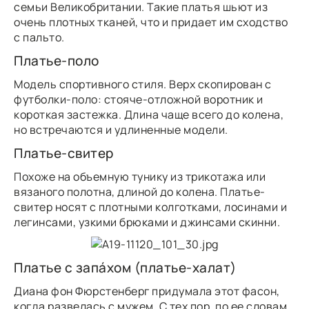
семьи Великобритании. Такие платья шьют из
очень плотных тканей, что и придает им сходство
с пальто.
Платье-поло
Модель спортивного стиля. Верх скопирован с
футболки-поло: стояче-отложной воротник и
короткая застежка. Длина чаще всего до колена,
но встречаются и удлиненные модели.
Платье-свитер
Похоже на объемную тунику из трикотажа или
вязаного полотна, длиной до колена. Платье-
свитер носят с плотными колготками, лосинами и
легинсами, узкими брюками и джинсами скинни.
Платье с запáхом (платье-халат)
Диана фон Фюрстенберг придумала этот фасон,
когда развелась с мужем. С тех пор, по ее словам,