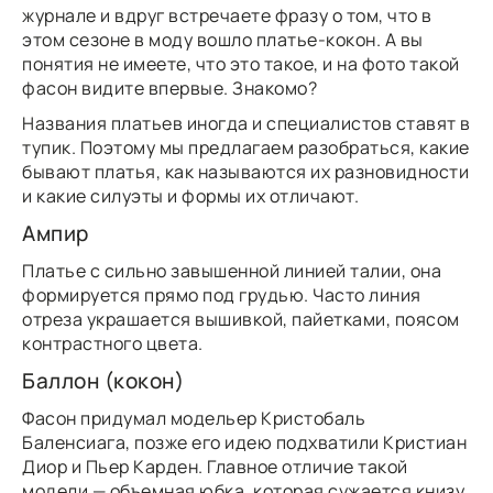
журнале и вдруг встречаете фразу о том, что в
этом сезоне в моду вошло платье-кокон. А вы
понятия не имеете, что это такое, и на фото такой
фасон видите впервые. Знакомо?
Названия платьев иногда и специалистов ставят в
тупик. Поэтому мы предлагаем разобраться, какие
бывают платья, как называются их разновидности
и какие силуэты и формы их отличают.
Ампир
Платье с сильно завышенной линией талии, она
формируется прямо под грудью. Часто линия
отреза украшается вышивкой, пайетками, поясом
контрастного цвета.
Баллон (кокон)
Фасон придумал модельер Кристобаль
Баленсиага, позже его идею подхватили Кристиан
Диор и Пьер Карден. Главное отличие такой
модели — объемная юбка, которая сужается книзу.