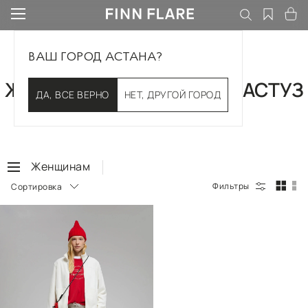
ВАШ ГОРОД АСТАНА?
ЖЕНСКИЕ БРЮКИ В ЭКИБАСТУЗ
ДА, ВСЕ ВЕРНО
НЕТ, ДРУГОЙ ГОРОД
Женщинам
Сортировка