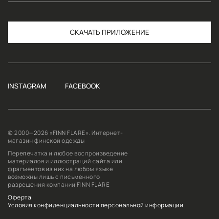
СКАЧАТЬ
INSTAGRAM
FACEBOOK
© 2000—2026 «FINN FLARE». Интернет-
магазин финской одежды
Перепечатка и любое воспроизведение
материалов и иллюстраций сайта или
фрагментов из них на любом языке
возможны лишь с письменного
разрешения компании FINN FLARE
Оферта
Условия конфиденциальности персональной информации