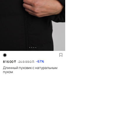
67
81 600
₸
249 990
₸
Длинный пуховик с натуральным
пухом