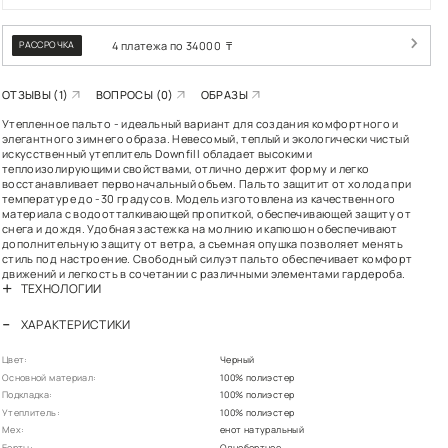
РАСПР
РАССРОЧКА
ОТЗЫВЫ (1)
ВО
Утепленное пальто
элегантного зимнег
искусственный утеп
теплоизолирующими
восстанавливает п
температуре до -3
материала с водоо