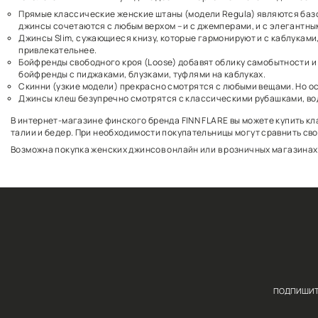
Огромный выбор женских джинсов
В каталоге FINN FLARE вы увидите десятки вариантов
Прямые классические женские штаны (модели Regul
джинсы сочетаются с любым верхом – и с джемпера
Джинсы Slim, сужающиеся книзу, которые гармонир
привлекательнее.
Бойфренды свободного кроя (Loose) добавят облик
бойфренды с пиджаками, блузками, туфлями на каб
Скинни (узкие модели) прекрасно смотрятся с лю
Джинсы клеш безупречно смотрятся с классическим
В интернет-магазине финского бренда FINN FLARE вы
талии и бедер. При необходимости покупательницы м
Возможна покупка женских джинсов онлайн или в роз