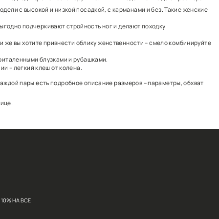
ем интернет-магазине можно подобрать подходящую на 10
. Дизайнеры FINN FLARE создали модели с высокой и н
ми.
и с элегантным стилем. Такие модели выгодно подчерки
ми топами, футболками, майками. Если же вы хотите пр
сочетаются с высокими каблуками, приталенными блуз
вью на устойчивом каблуке. В наличии – легкий клеш о
 а также яркие черные. На странице каждой пары есть 
точек вы
можете посмотреть
на странице.