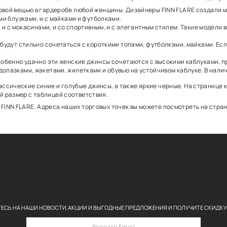
 женских джинсов из вискозы, хлопка, эластана. В наш
a) являются базовой вещью в гардеробе любой женщины
ми, и с элегантными блузками, и с майками и футболка
уют и с каблуками, и с мокасинами, и со спортивным, 
у самобытности и будут стильно сочетаться с коротки
луках.
быми вещами. Но особенно удачно эти женские джинсы 
и рубашками, водолазками, жакетами, жилетками и обу
 можете купить классические синие и голубые джинсы,
огут сравнить свой размер с таблицей соответствия.
ничных магазинах FINN FLARE. Адреса наших торговых 