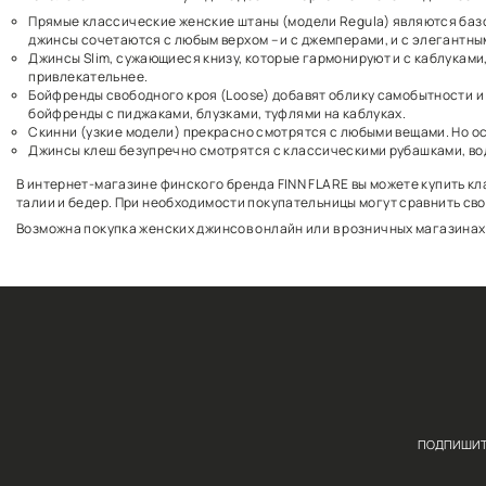
Огромный выбор женских джинсов
В каталоге FINN FLARE вы увидите десятки вариантов
Прямые классические женские штаны (модели Regul
джинсы сочетаются с любым верхом – и с джемпера
Джинсы Slim, сужающиеся книзу, которые гармонир
привлекательнее.
Бойфренды свободного кроя (Loose) добавят облик
бойфренды с пиджаками, блузками, туфлями на каб
Скинни (узкие модели) прекрасно смотрятся с лю
Джинсы клеш безупречно смотрятся с классическим
В интернет-магазине финского бренда FINN FLARE вы
талии и бедер. При необходимости покупательницы м
Возможна покупка женских джинсов онлайн или в роз