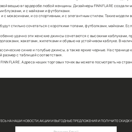
 женских джинсов из вискозы, хлопка, эластана. В наш
a) являются базовой вещью в гардеробе любой женщины
ми, и с элегантными блузками, и с майками и футболка
уют и с каблуками, и с мокасинами, и со спортивным, 
у самобытности и будут стильно сочетаться с коротки
луках.
быми вещами. Но особенно удачно эти женские джинсы 
и рубашками, водолазками, жакетами, жилетками и обу
 можете купить классические синие и голубые джинсы,
огут сравнить свой размер с таблицей соответствия.
ничных магазинах FINN FLARE. Адреса наших торговых 