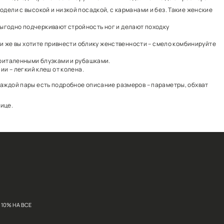
ем интернет-магазине можно подобрать подходящую на 10
. Дизайнеры FINN FLARE создали модели с высокой и н
ми.
и с элегантным стилем. Такие модели выгодно подчерки
ми топами, футболками, майками. Если же вы хотите пр
сочетаются с высокими каблуками, приталенными блуз
вью на устойчивом каблуке. В наличии – легкий клеш о
 а также яркие черные. На странице каждой пары есть 
точек вы
можете посмотреть
на странице.