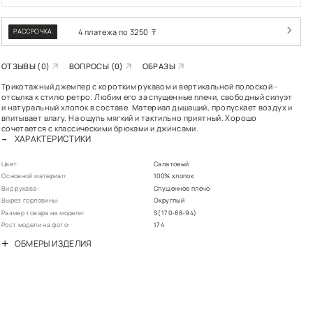
РАСПР
РАССРОЧКА
ОТЗЫВЫ (0)
В
Трикотажный джемп
отсылка к стилю ре
и натуральный хлоп
впитывает влагу. Н
сочетается с клас
ХАРАКТЕРИСТ