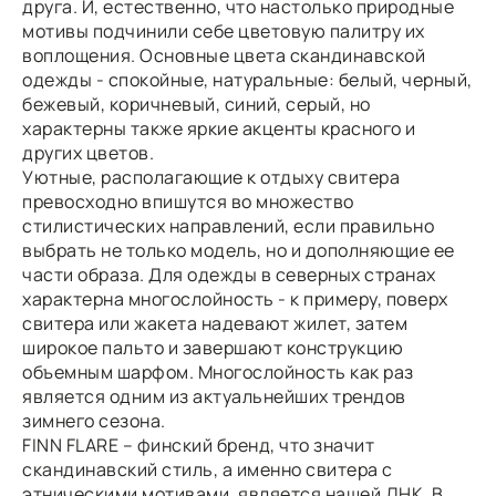
друга. И, естественно, что настолько природные
мотивы подчинили себе цветовую палитру их
воплощения. Основные цвета скандинавской
одежды - спокойные, натуральные: белый, черный,
бежевый, коричневый, синий, серый, но
характерны также яркие акценты красного и
других цветов.
Уютные, располагающие к отдыху свитера
превосходно впишутся во множество
стилистических направлений, если правильно
выбрать не только модель, но и дополняющие ее
части образа. Для одежды в северных странах
характерна многослойность - к примеру, поверх
свитера или жакета надевают жилет, затем
широкое пальто и завершают конструкцию
объемным шарфом. Многослойность как раз
является одним из актуальнейших трендов
зимнего сезона.
FINN FLARE – финский бренд, что значит
скандинавский стиль, а именно свитера с
этническими мотивами, является нашей ДНК. В