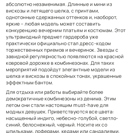
абсолютно незаменимая.
Длинные
и
мини
из
вискозы и летящего шелка, с принтами,
однотонные
сдержанных оттенков и, наоборот,
яркие – любая модель может составить
конкуренцию вечерним платьям и костюмам. Этот
ультрамодный предмет гардероба уже
практически официально стал дресс-кодом
торжественных приемов и вечеринок. Звезды с
завидной регулярностью появляются на красной
ковровой дорожке в комбинезонах. Для таких
мероприятий подойдут элегантные модели из
шелка и вискозы в спокойных тонах, украшенные
эффектным бантом.
Для отдыха или работы выбирайте более
демократичные комбинезоны из
денима
. Этим
летом они стали настоящим must-have для
модных девушек. Приветствуются все цвета:
насыщенный индиго, небесно-голубой, светло-
синий, белоснежный, черный. Носите их со
шпильками, лоферами, кедами или сандалиями.