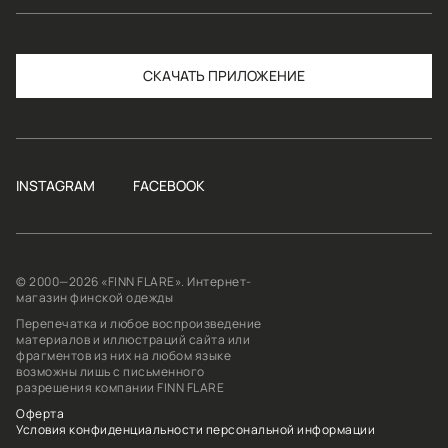
СКАЧАТЬ
INSTAGRAM
FACEBOOK
© 2000—2026 «FINN FLARE». Интернет-
магазин финской одежды
Перепечатка и любое воспроизведение
материалов и иллюстраций сайта или
фрагментов из них на любом языке
возможны лишь с письменного
разрешения компании FINN FLARE
Оферта
Условия конфиденциальности персональной информации