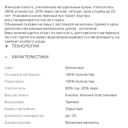
Женское пальто, утепленное натуральным пухом. Утеплитель
(80% утиный пух, 20% перо) легкий, теплый, срок службы до 20
лет. Упакован в качественный пух-пакет, быстро
восстанавливается после стирки.
Объемный пуховик на зиму с застежкой на молнии, прямого кроя,
дополнен несъемным капюшоном, длина - до колена.
Верх зимней куртки отшит из прочного, долговечного материала.
За счет пропитки имеет водонепроницаемость и ветрозащиту, не
требует особого ухода.
ТЕХНОЛОГИИ
ХАРАКТЕРИСТИКИ
Цвет:
Молочный
Основной материал:
100% полиэстер
Подкладка:
100% полиэстер
Утеплитель:
80% пух, 20% перо
Вид застежки:
Кнопки, Молния пластиковая
Вид рукава:
Прямой
Вырез горловины:
Округлый
Диапазон температур:
до -25
Дизайн рукава:
Вязанные манжеты