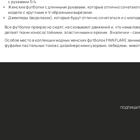
Сложно перечислить все расцветки и фасоны стиль
Фуфайки или теплые нательные футболки могут быт
с рукавами 3/4.
Женские футболки с длинными рукавами, которые 
модели с круглыми и V-образными вырезами.
Джемперы (водолазки), которые будут отлично соч
Все футболки прекрасно сидят, не сковывают движе
делает ткани износостойкими, эластичными и яркими
Особое место в коллекции модных женских футболок 
фуфайки пастельных тонов с дизайнерскими узорам