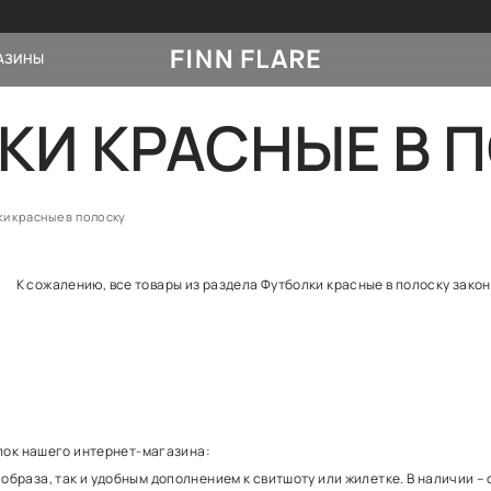
НОВИНКИ
МАГАЗИНЫ
БОЛКИ КРАС
 ОДЕЖДА
и пуховые пальто
ая одежда
 лонгсливы
Футболки красные в полоску
е фильтры
К сожалению, все товары из разде