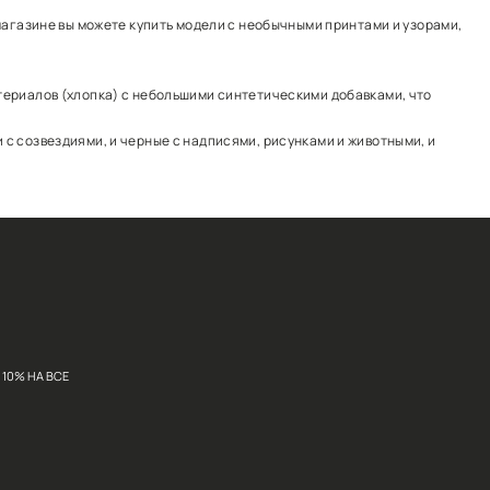
 свитшоту или жилетке. В наличии – однотонные модели
кими жилетками. В нашем интернет-магазине вы можете
дой, и с деловыми костюмами.
дели производятся из натуральных материалов (хлопка)
На сайте вы увидите и белые модели с созвездиями, и 
и.