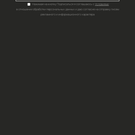
ПОДПИШИТЕСЬ НА НАШИ НОВОСТИ,АКЦИИ И ВЫГОДН
ПОДПИ
Нажимая на кнопку Подпис
в отношении обработки персональных д
рекламного и инфор