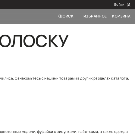
НЫЕ В ПОЛ
ла Футболки красные в полоску закончились. Ознакомь