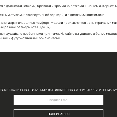
ных женских футболок нашего интернет-магазина:
ь как украшением образа, так и удобным дополнением к
отлично сочетаются с джинсами, юбками, брюками и яр
етаться и с молодежным стилем, и со спортивной одеж
ний и, что немаловажно, дарят владелице комфорт. Мо
. В наличии – самые разные размеры (от 40 до 52).
FINN FLARE занимают фуфайки с необычными принтами. 
и, лебедями, животными и футуристичными орнаментам