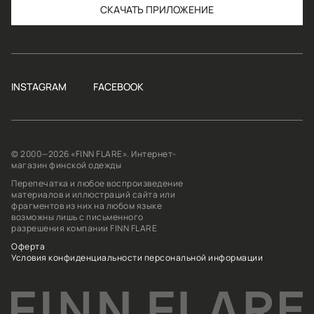
СКАЧАТЬ
INSTAGRAM
FACEBOOK
© 2000—2026 «FINN FLARE». Интернет-
магазин финской одежды
Перепечатка и любое воспроизведение
материалов и иллюстраций сайта или
фрагментов из них на любом языке
возможны лишь с письменного
разрешения компании FINN FLARE
Оферта
Условия конфиденциальности персональной информации