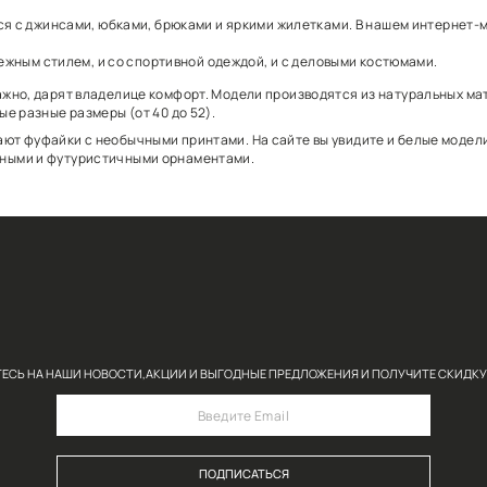
ных женских футболок нашего интернет-магазина:
ь как украшением образа, так и удобным дополнением к
отлично сочетаются с джинсами, юбками, брюками и яр
етаться и с молодежным стилем, и со спортивной одеж
ний и, что немаловажно, дарят владелице комфорт. Мо
. В наличии – самые разные размеры (от 40 до 52).
FINN FLARE занимают фуфайки с необычными принтами. 
и, лебедями, животными и футуристичными орнаментам