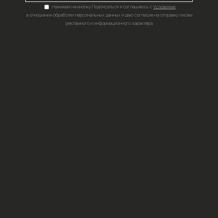
ПОДПИШИТЕСЬ НА НАШИ НОВОСТИ,АКЦИИ И ВЫГОДН
ПОДПИ
Нажимая на кнопку Подпис
в отношении обработки персональных д
рекламного и инфор