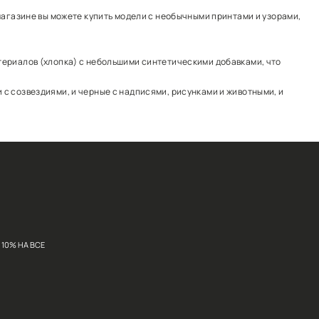
 свитшоту или жилетке. В наличии – однотонные модели
кими жилетками. В нашем интернет-магазине вы можете
дой, и с деловыми костюмами.
дели производятся из натуральных материалов (хлопка)
На сайте вы увидите и белые модели с созвездиями, и 
и.