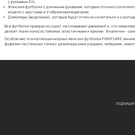
Сложно перечислить все расцветки и фасоны стиль
Фуфайки или теплые нательные футболки могут быт
с рукавами 3/4.
Женские футболки с длинными рукавами, которые 
модели с круглыми и V-образными вырезами.
Джемперы (водолазки), которые будут отлично соч
Все футболки прекрасно сидят, не сковывают движе
делает ткани износостойкими, эластичными и яркими
Особое место в коллекции модных женских футболок 
фуфайки пастельных тонов с дизайнерскими узорам