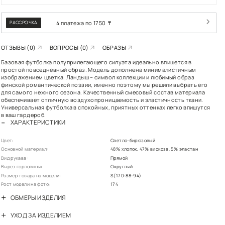
РАСПР
РАССРОЧКА
ОТЗЫВЫ (0)
В
Базовая футболка 
простой повседнев
изображением цвет
финской романтиче
для самого нежног
обеспечивает отли
Универсальная фут