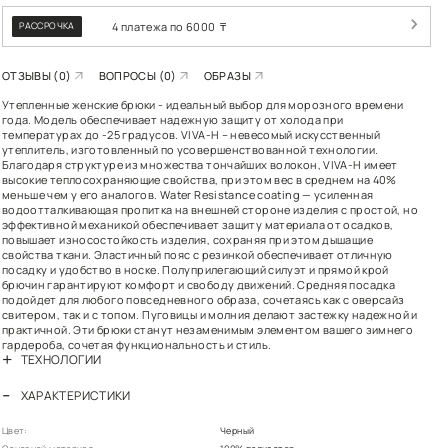
РАСПР
РАССРОЧКА
ОТЗЫВЫ (0)
В
Утепленные женски
года. Модель обес
температурах до -2
утеплитель, изгот
Благодаря структу
высокие теплосохр
меньше чем у его а
водоотталкивающая