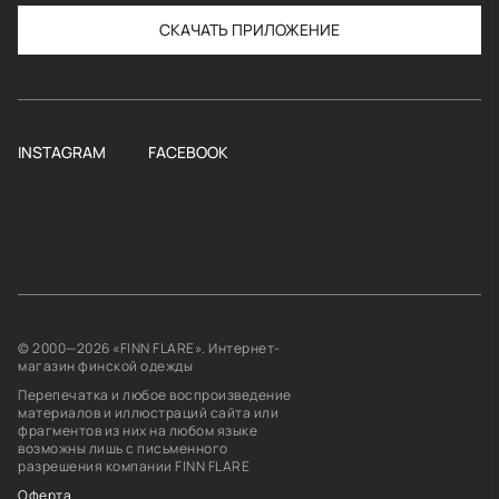
СКАЧАТЬ
INSTAGRAM
FACEBOOK
© 2000—2026 «FINN FLARE». Интернет-
магазин финской одежды
Перепечатка и любое воспроизведение
материалов и иллюстраций сайта или
фрагментов из них на любом языке
возможны лишь с письменного
разрешения компании FINN FLARE
Оферта