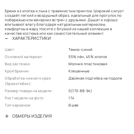
Брюки из хлопка и льна с травянистым принтом. Широкий силуэт
создаёт легкий и воздушный образ, идеальный для прогулок по
побережью или вечерних встреч с друзьями. Дышат и хорошо
впитывают влагу благодаря натуральным материалам,
комфортны в жару. Носите с блузкой из нашей коллекции в
качестве костюма или как самостоятельный элемент.
ХАРАКТЕРИСТИКИ
Цвет:
Темно-cиний
Основной материал:
55% лён, 45% хлопок
Вид застежки:
Молния пластиковая
Крой брючин:
Клешенные
Обработка нижнего края
Двойная подгибка на подоле
(брюки/юбки):
Размер товара на модели:
S(170-88-94)
Рост модели на фото:
174
Тип карманов:
В шве
ОБМЕРЫ ИЗДЕЛИЯ