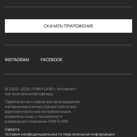
СКАЧАТЬ
INSTAGRAM
FACEBOOK
© 2000—2026 «FINN FLARE». Интернет-
магазин финской одежды
Перепечатка и любое воспроизведение
материалов и иллюстраций сайта или
фрагментов из них на любом языке
возможны лишь с письменного
разрешения компании FINN FLARE
Оферта
Условия конфиденциальности персональной информации