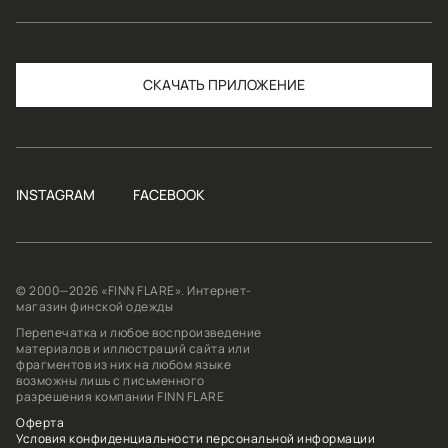
СКАЧАТЬ
INSTAGRAM
FACEBOOK
© 2000—2026 «FINN FLARE». Интернет-
магазин финской одежды
Перепечатка и любое воспроизведение
материалов и иллюстраций сайта или
фрагментов из них на любом языке
возможны лишь с письменного
разрешения компании FINN FLARE
Оферта
Условия конфиденциальности персональной информации