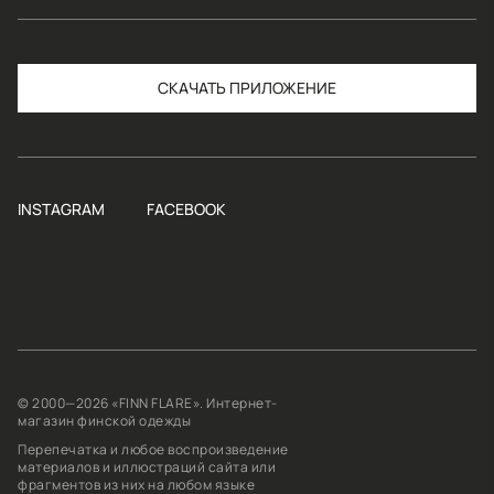
СКАЧАТЬ
INSTAGRAM
FACEBOOK
© 2000—2026 «FINN FLARE». Интернет-
магазин финской одежды
Перепечатка и любое воспроизведение
материалов и иллюстраций сайта или
фрагментов из них на любом языке