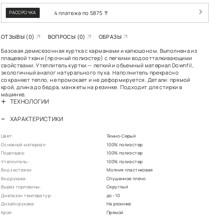
РАСПР
РАССРОЧКА
ОТЗЫВЫ (0)
В
Базовая демисезон
плащевой ткани (п
свойствами. Утепли
экологичный анало
сохраняет тепло, н
крой, длина до бед
машинке.
ТЕХНОЛОГИИ