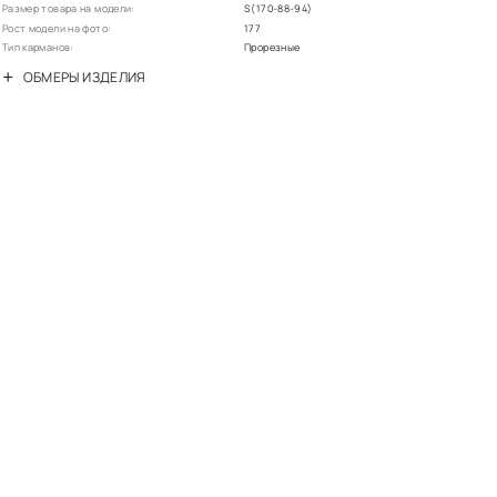
ХАРАКТЕРИСТ
Цвет:
Основной материал:
Подкладка:
Утеплитель:
Вид застежки:
Вид рукава:
Вырез горловины:
Диапазон температур:
Дизайн рукава:
Крой:
Размер товара на модел
Рост модели на фото:
Тип карманов:
ОБМЕРЫ ИЗДЕ