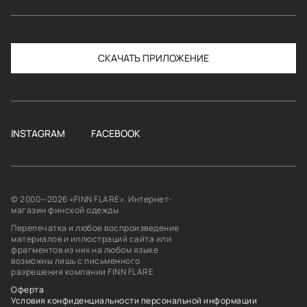
СКАЧАТЬ
INSTAGRAM
FACEBOOK
© 2000—2026 «FINN FLARE». Интернет-
магазин финской одежды
Перепечатка и любое воспроизведение
материалов и иллюстраций сайта или
фрагментов из них на любом языке
возможны лишь с письменного
разрешения компании FINN FLARE
Оферта
Условия конфиденциальности персональной информации